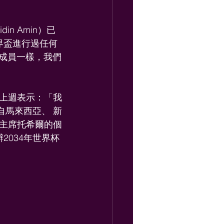
n Amin）已
界盃進行過任何
）成員一樣，我們
上週表示：「我
自馬來西亞、 新
主席托希爾的個
2034年世界杯