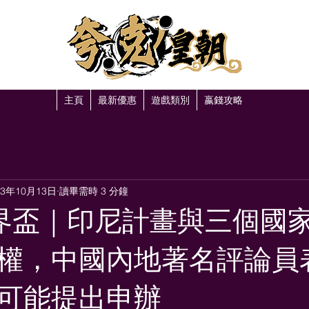
主頁
最新優惠
遊戲類別
嬴錢攻略
23年10月13日
讀畢需時 3 分鐘
年世界盃｜印尼計畫與三個國
權，中國內地著名評論員
可能提出申辦