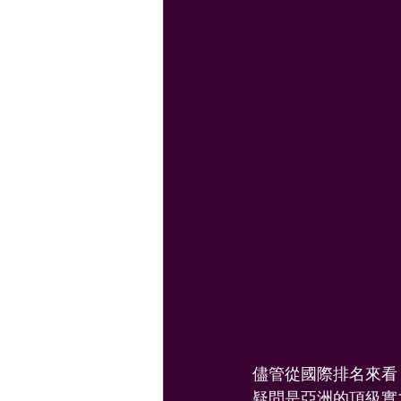
儘管從國際排名來看
疑問是亞洲的頂級實