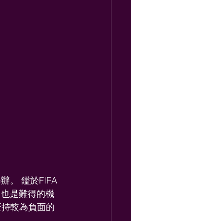
。 鑑於FIFA
，也是難得的機
盃持較為負面的