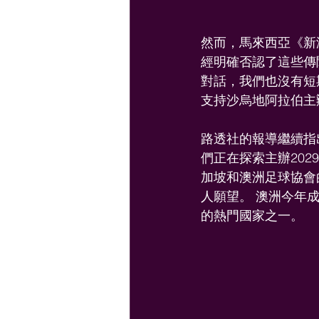
然而，馬來西亞《新海
經明確否認了這些傳
對話，我們也沒有短
支持沙烏地阿拉伯主
路透社的報導繼續指
們正在探索主辦202
加坡和澳洲足球協會
人願望。 澳洲今年成
的熱門國家之一。