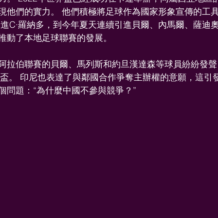
現他們的實力。 他們積極將足球作為國家形象宣傳的工
引進C·羅納多，到今年夏天連續引進貝爾、內馬爾、薩迪奧
推動了本地足球聯賽的發展。
阿拉伯聯賽的貝爾、馬列斯和約旦漢達森等球員紛紛發聲
世界盃。 印尼也表達了與鄰國合作爭奪主辦權的意願，這引
個問題：“為什麼中國不參與競爭？”