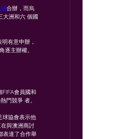
洛哥
合辦，而烏
三大洲和六 個國
表明有意申辦，
角逐主辦權。 
FIFA會員國和
熱門競爭 者。
足球協會表示他
他正在與澳洲商討
都表達了合作舉