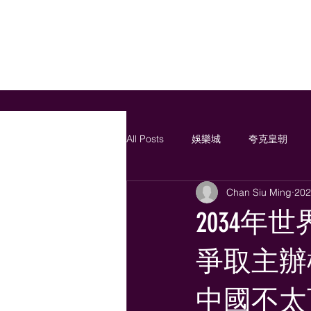
All Posts
娛樂城
夸克皇朝
Chan Siu Ming
20
2034
爭取主辦
中國不太