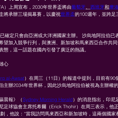
IFA）上周宣布，2030年世界盃將由
葡萄牙
、
西班牙
和
摩
圭將承辦三場揭幕賽，以慶祝
世界盃
的100週年，並跨足
已確定只會由亞洲或大洋洲國家主辦。 沙烏地阿拉伯已
希望加入競爭行列，與澳洲、新加坡和馬來西亞合作共同
表態，這一話題在國內引發了廣泛的熱議。
雄心
rq al-Awsat
）在周三（11日）的報道中提到，目前有90個
伯主辦2034年世界杯，因此沙烏地阿拉伯被視為主辦權的
驅晨報》（
Sydney Morning Herald
）的消息指出，印尼
足球協會主席托希爾（Erick Thohir）在周三表示，
計劃，他說：“當我訪問馬來西亞和新加坡時，這兩個國家