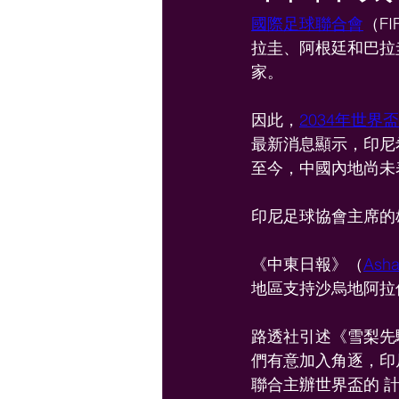
國際足球聯合會
（F
拉圭、阿根廷和巴拉
家。
因此，
2034年世界盃
最新消息顯示，印尼
至今，中國內地尚未
印尼足球協會主席的
《中東日報》（
Asha
地區支持沙烏地阿拉
路透社引述《雪梨先
們有意加入角逐，印尼
聯合主辦世界盃的 