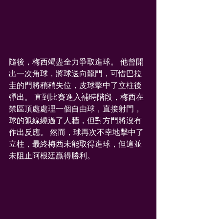
隨後，梅西竭盡全力爭取進球。 他曾開
出一次角球，將球送向龍門，可惜巴拉
圭的門將稍稍失位，皮球擊中了立柱後
彈出。 直到比賽進入補時階段，梅西在
禁區頂處處理一個自由球，直接射門，
球的弧線繞過了人牆，但對方門將沒有
作出反應。 然而，球再次不幸地擊中了
立柱，最終梅西未能取得進球，但這並
未阻止阿根廷贏得勝利。