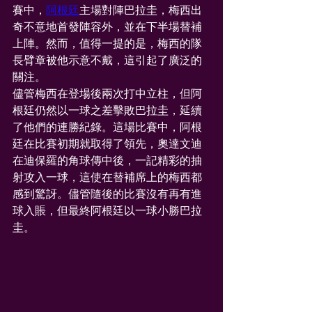
賽中，
阿根廷
主場對陣巴拉圭，梅西出
奇不意地首發陣容外，並在下半場替補
上陣。然而，值得一提的是，梅西的隊
長臂章被他示意不戴，這引起了廣泛的
關注。
儘管梅西在登場後兩次打中立柱，但阿
根廷仍然以一球之差擊敗巴拉圭，延續
了他們的連勝紀錄。這場比賽中，阿根
廷在比賽初期就取得了領先，奧達文迪
在迪保羅的角球傳中後，一記精彩的抽
射攻入一球，這使在替補席上的梅西都
感到驚訝。儘管隨後的比賽沒有再有進
球入賬，但最終阿根廷以一球小勝巴拉
圭。