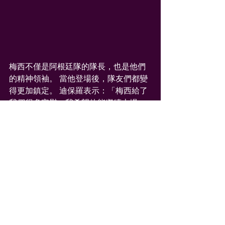
梅西不僅是阿根廷隊的隊長，也是他們
的精神領袖。 當他登場後，隊友們都變
得更加鎮定。 迪保羅表示：「梅西給了
我們很多安慰，我希望他能繼續上場，
因為只要有他在場，一切都會變得更
好。我們的隊友都非常想念他，希望能
和他一同在場上奮鬥。 」麥阿里士打則
表示，只要梅西在場，一切都變得更加
簡單。 這兩位隊友的言論清楚地表明了
梅西在阿根廷隊中的不可或缺的地位。
球賽
夸克皇朝
足球
賭場
現金網
娛樂城
夸克皇朝