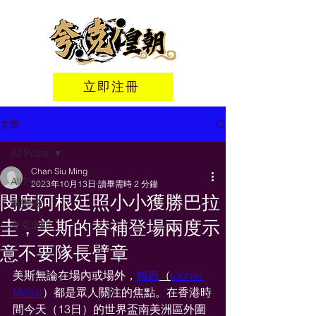
立即注冊
文章
All Posts
Chan Siu Ming
All Posts
2023年10月13日
讀畢需時 2 分鐘
閔度阿根廷照小小獲勝巴拉
娛樂城
圭，美斯的替補登場兩度示
夸克皇朝
意不要隊長臂章
美斯無論在場內或場外，
梅西
（
Lionel 
Messi
）都是眾人關注的焦點。在香港時
間今天（13日）的世界盃南美洲區外圍