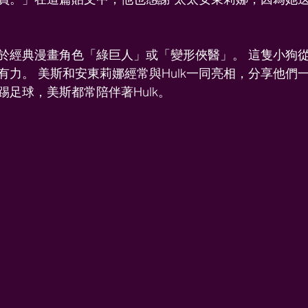
來自於經典漫畫角色「綠巨人」或「變形俠醫」。 這隻小狗
力。 美斯和安東莉娜經常與Hulk一同亮相，分享他們一
足球，美斯都常陪伴著Hulk。