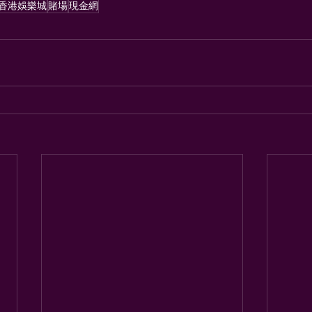
香港娛樂城
賭場
現金網