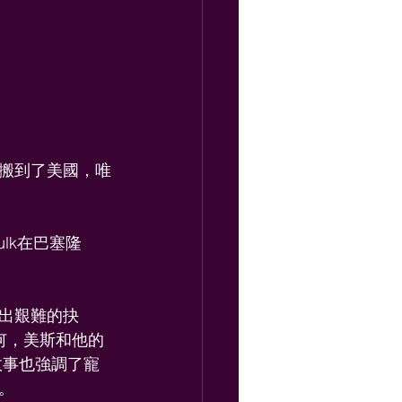
搬到了美國，唯
ulk在巴塞隆
出艱難的抉
何，美斯和他的
故事也強調了寵
。