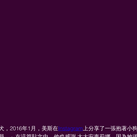
犬，2016年1月，美斯在
Instagram
上分享了一張抱著小
員。」在這篇貼文中，他也感謝 太太安東莉娜，因為她