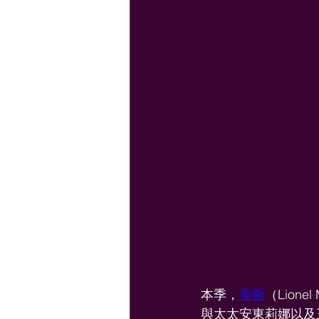
本季，
美斯
（Lio
與太太安東莉娜以及