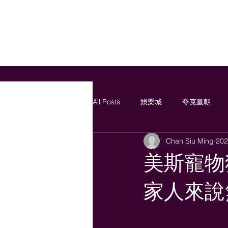
All Posts
娛樂城
夸克皇朝
Chan Siu Ming
20
美斯寵物
家人來說