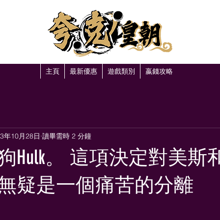
主頁
最新優惠
遊戲類別
嬴錢攻略
23年10月28日
讀畢需時 2 分鐘
狗Hulk。 這項決定對美斯
無疑是一個痛苦的分離